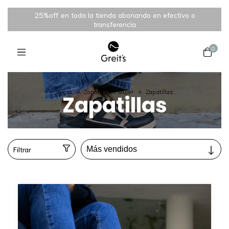
25%off en toda la tienda abonando en efectivo o
transferencia
0
Inicio
>
Zapatos de Mujer
>
Zapatillas
Zapatillas
Filtrar