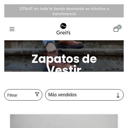
25%off en toda la tienda abonando en efectivo o
transferencia
0
Inicio
>
Zapatos de Hombre
>
Zapatos de Vestir
Zapatos de
Vestir
Filtrar